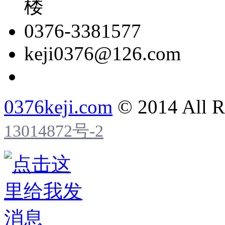
楼
0376-3381577
keji0376@126.com
0376keji.com
© 2014 All R
13014872号-2