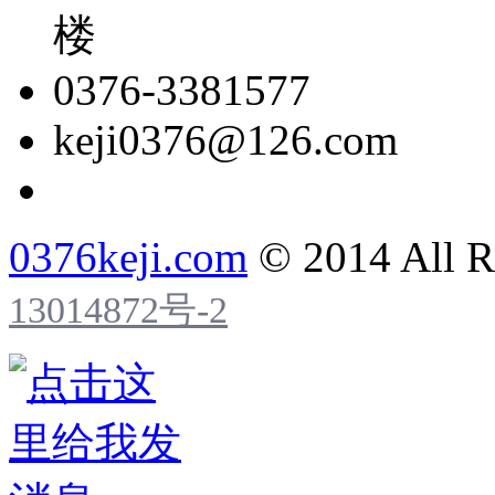
楼
0376-3381577
keji0376@126.com
0376keji.com
© 2014 All R
13014872号-2